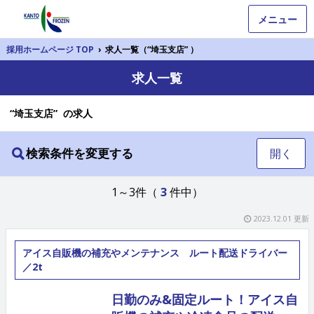
メニュー
採用ホームページ TOP
›
求人一覧（“埼玉支店” ）
求人一覧
“埼玉支店” の求人
検索条件を変更する
開く
1～3件（
3
件中）
2023.12.01 更新
アイス自販機の補充やメンテナンス ルート配送ドライバー
／2t
日勤のみ&固定ルート！アイス自